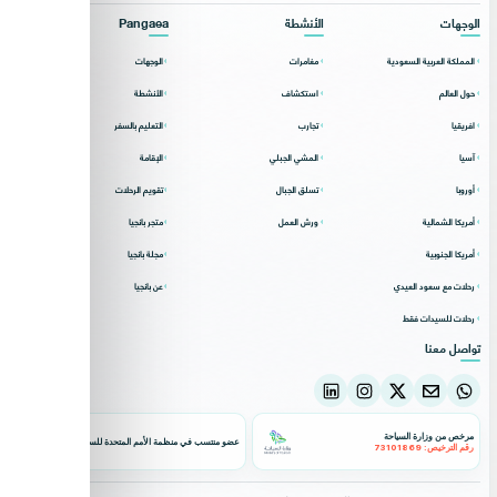
الوجهات
الأنشطة
Pangaea
المملكة العربية السعودية
مغامرات
الوجهات
حول العالم
استكشاف
الأنشطة
افريقيا
تجارب
التعليم بالسفر
آسيا
المشي الجبلي
الإقامة
أوروبا
تسلق الجبال
تقويم الرحلات
أمريكا الشمالية
ورش العمل
متجر بانجيا
أمريكا الجنوبية
مجلة بانجيا
رحلات مع سعود العيدي
عن بانجيا
رحلات للسيدات فقط
تواصل معنا
مرخص من وزارة السياحة
عضو منتسب في منظمة الأمم المتحدة للسياحة
رقم الترخيص: 73101869