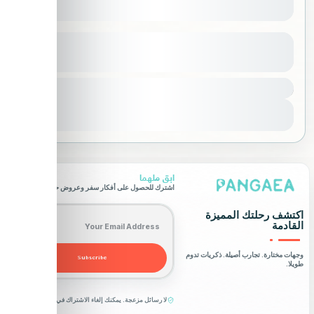
فيتنام
عرض المزيد من التفاصيل
7000 SAR
حول العالم
,
آسيا
,
ڤيتنام
1 شخص
عرض التفاصيل
ابق ملهما
اشترك للحصول على أفكار سفر وعروض حصرية.
Email address
اكتشف رحلتك المميزة
القادمة
وجهات مختارة. تجارب أصيلة. ذكريات تدوم
Subscribe
طويلا.
لا رسائل مزعجة. يمكنك إلغاء الاشتراك في أي وقت.