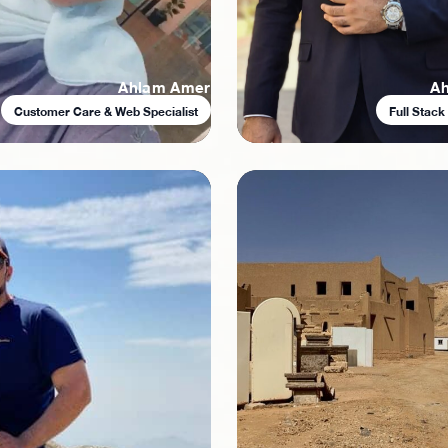
Ahlam Amer
A
Customer Care & Web Specialist
Full Stac