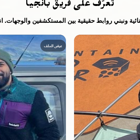
تعرّف على فريق بانجيا
ية ونبني روابط حقيقية بين المستكشفين والوجهات. انضم
عرض الملف