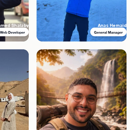
hmed Shalaby
Anas Hemaid
k Web Developer
General Manager