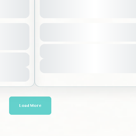
بالصيف: نسخة استوائية
هايك وجلسة 
الرملية
عرض المزيد من التفاصيل
ياض
,
المملكة العربية السعودية
350 SAR
يوجد متطلبات
الرياض
,
المم
المدة
1-1 شخص
6 ساعات
مبتدأ
رض التفاصيل
Sold Out
1-100 شخص
عرض الت
Load More