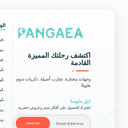
الو
ال
حو
اكتشف رحلتك المميزة
افر
القادمة
آس
أور
وجهات مختارة. تجارب أصيلة. ذكريات تدوم
طويلا.
أمر
ابق ملهما
أمر
اشترك للحصول على أفكار سفر وعروض حصرية.
رح
Email address
رح
Subscribe