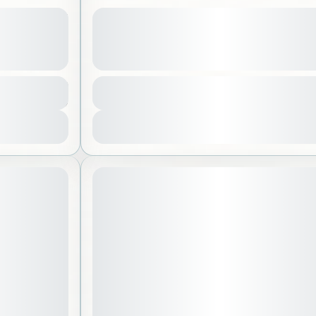
لأطفال الترفيهية والتعليمية في
اليوم العالمي
صم خاص 10% للإخوة
بانجيا الرياض
عرض المزيد من التفاصيل
ياض
,
المملكة العربية السعودية
الرياض
,
المم
المدة
499 SAR
يوجد متطلبات
5 ساعات
1 شخص
رض التفاصيل
عرض الت
Sold Out
May 23, 2026
موعد الانطلاق: