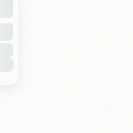
أهلًا 
الر
المدة
5 ساعات
لا 
0000
ع