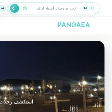
AI
استكشف رحلات PANGAEA المتاحة في الرياض واختر التجربة الأقرب لأسلوب س