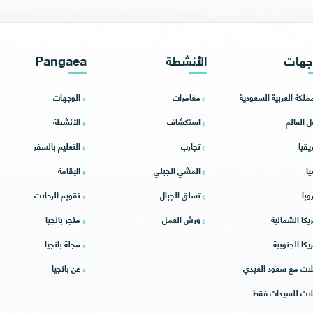
جهات
الأنشطة
Pangaea
مملكة العربية السعودية
مغامرات
الوجهات
ل العالم
استكشاف
الأنشطة
يقيا
تجارب
التعليم بالسفر
يا
المشي الجبلي
الإقامة
وبا
تسلق الجبال
تقويم الرحلات
يكا الشمالية
ورش العمل
متجر بانجيا
يكا الجنوبية
مجلة بانجيا
لات مع سعود العيدي
عن بانجيا
لات للسيدات فقط