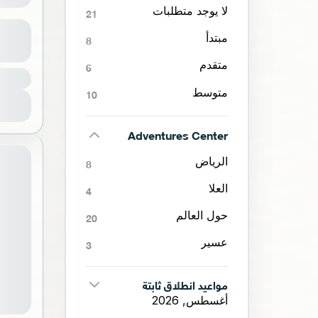
لا يوجد متطلبات
21
سكس ف
مبتدأ
8
متقدم
6
400 SAR
الر
1 شخص
متوسط
10
Adventures Center
الرياض
8
العلا
4
حول العالم
20
عسير
3
مواعيد انطلاق ثابتة
أغسطس, 2026