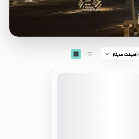
(أضيفت حديثاً)