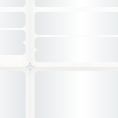
مديتيشن (تأمل) على الكثبان الرملية
تجربة عشاء ح
البنات)
عرض المزيد من التفاصيل
الرياض
,
المم
المدة
5 ساعات
لا يوجد متط
ياض
,
المملكة العربية السعودية
350 SAR
1-25 شخص
أ
عرض الت
 شخص
رض التفاصيل
Sold Out
June 5, 2026
موعد الانطلاق: