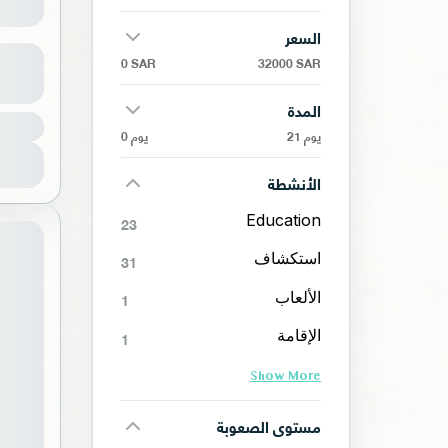
السعر
مخيم ب
0 SAR
32000 SAR
المدة
400 SAR
الر
21 يوم
0 يوم
1 شخص
الأنشطة
Education
23
استكشاف
31
الألعاب
1
الإقامة
1
Show More
مستوى الصعوبة