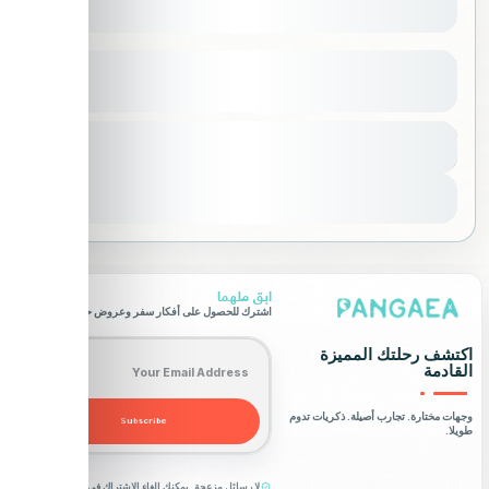
استكشاف المكسيك
عرض المزيد من التفاصيل
أمريكا الشمالية
,
المكسيك
,
حول العالم
المدة
18500 SAR
9 أيام - 8 ليالِ
مبتدأ
1-14 شخص
عرض التفاصيل
ابق ملهما
اشترك للحصول على أفكار سفر وعروض حصرية.
Email address
اكتشف رحلتك المميزة
القادمة
وجهات مختارة. تجارب أصيلة. ذكريات تدوم
Subscribe
طويلا.
لا رسائل مزعجة. يمكنك إلغاء الاشتراك في أي وقت.