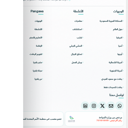
الوجهات
الأنشطة
Pangaea
المملكة العربية السعودية
مغامرات
الوجهات
حول العالم
استكشاف
الأنشطة
افريقيا
تجارب
التعليم بالسفر
آسيا
المشي الجبلي
الإقامة
أوروبا
تسلق الجبال
تقويم الرحلات
أمريكا الشمالية
ورش العمل
متجر بانجيا
أمريكا الجنوبية
مجلة بانجيا
رحلات مع سعود العيدي
عن بانجيا
رحلات للسيدات فقط
تواصل معنا
مرخص من وزارة السياحة
عضو منتسب في منظمة الأمم المتحدة للسياحة
رقم الترخيص: 73101869