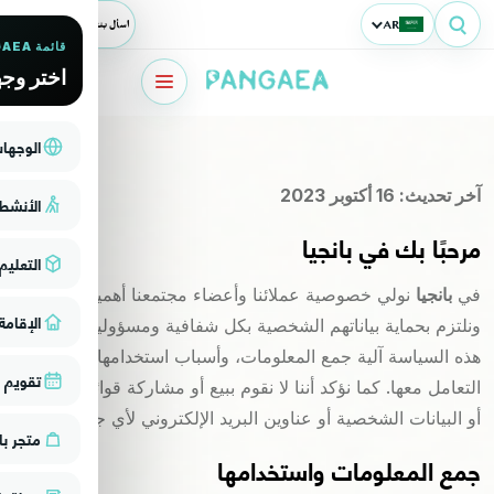
AR
اسأل بنجاوي
قائمة PANGAEA
اختر وجه
الوجها
آخر تحديث: 16 أكتوبر 2023
الأنشط
مرحبًا بك في بانجيا
التعليم
في
بانجيا
نولي خصوصية عملائنا وأعضاء مجتمعنا أهمية كبيرة،
الإقامة
ونلتزم بحماية بياناتهم الشخصية بكل شفافية ومسؤولية. توضح
هذه السياسة آلية جمع المعلومات، وأسباب استخدامها، وكيفية
تقويم ا
التعامل معها. كما نؤكد أننا لا نقوم ببيع أو مشاركة قوائم العملاء
أو البيانات الشخصية أو عناوين البريد الإلكتروني لأي جهة خارجية.
متجر با
جمع المعلومات واستخدامها