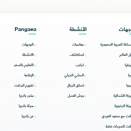
جهات
الأنشطة
Pangaea
مملكة العربية السعودية
مغامرات
الوجهات
ل العالم
استكشاف
الأنشطة
يقيا
تجارب
التعليم بالسفر
يا
المشي الجبلي
الإقامة
وبا
تسلق الجبال
تقويم الرحلات
يكا الشمالية
ورش العمل
متجر بانجيا
يكا الجنوبية
مجلة بانجيا
لات مع سعود العيدي
عن بانجيا
لات للسيدات فقط