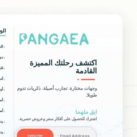
الو
ال
حو
اكتشف رحلتك المميزة
افر
القادمة
آس
أور
وجهات مختارة. تجارب أصيلة. ذكريات تدوم
طويلا.
أمر
ابق ملهما
أمر
اشترك للحصول على أفكار سفر وعروض حصرية.
رح
Email address
رح
Subscribe