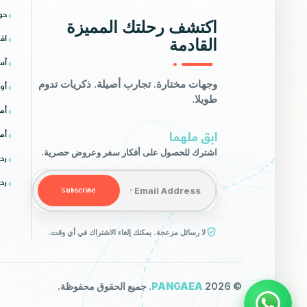
حو
اكتشف رحلتك المميزة
افر
القادمة
آس
أور
وجهات مختارة. تجارب أصيلة. ذكريات تدوم
طويلا.
أمر
ابق ملهما
أمر
اشترك للحصول على أفكار سفر وعروض حصرية.
رح
Email address
رح
Subscribe
لا رسائل مزعجة. يمكنك إلغاء الاشتراك في أي وقت.
© 2026
PANGAEA
. جميع الحقوق محفوظة.