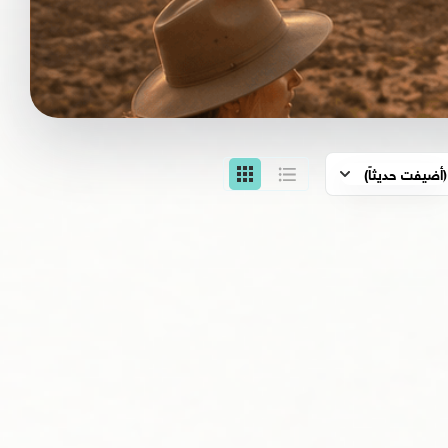
(أضيفت حديثاً)