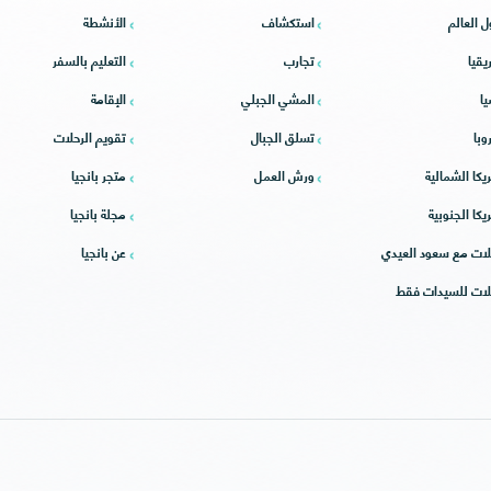
ل العالم
استكشاف
الأنشطة
يقيا
تجارب
التعليم بالسفر
يا
المشي الجبلي
الإقامة
وبا
تسلق الجبال
تقويم الرحلات
يكا الشمالية
ورش العمل
متجر بانجيا
يكا الجنوبية
مجلة بانجيا
لات مع سعود العيدي
عن بانجيا
لات للسيدات فقط