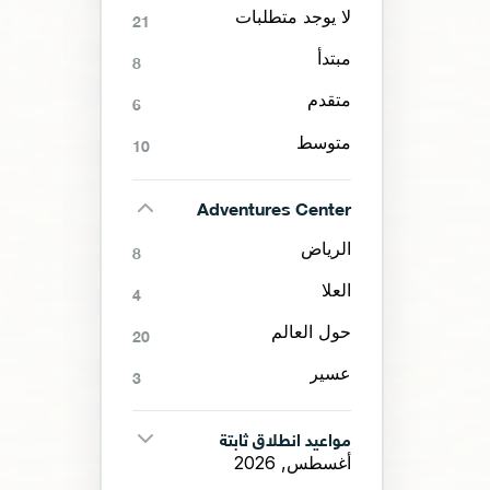
لا يوجد متطلبات
21
مبتدأ
8
متقدم
6
متوسط
10
Adventures Center
الرياض
8
العلا
4
حول العالم
20
عسير
3
مواعيد انطلاق ثابتة
أغسطس, 2026