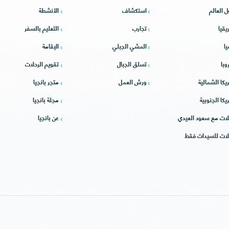
ل العالم
استكشاف
الأنشطة
يقيا
تجارب
التعليم بالسفر
يا
المشي الجبلي
الإقامة
وبا
تسلق الجبال
تقويم الرحلات
يكا الشمالية
ورش العمل
متجر بانجيا
يكا الجنوبية
مجلة بانجيا
لات مع سعود العيدي
عن بانجيا
لات للسيدات فقط