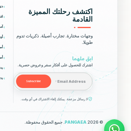
حو
اكتشف رحلتك المميزة
افر
القادمة
آس
أور
وجهات مختارة. تجارب أصيلة. ذكريات تدوم
طويلا.
أمر
ابق ملهما
أمر
اشترك للحصول على أفكار سفر وعروض حصرية.
رح
Email address
رح
Subscribe
لا رسائل مزعجة. يمكنك إلغاء الاشتراك في أي وقت.
© 2026
PANGAEA
. جميع الحقوق محفوظة.