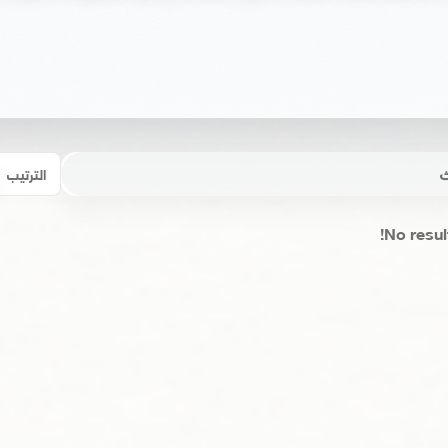
الترتيب
No resul