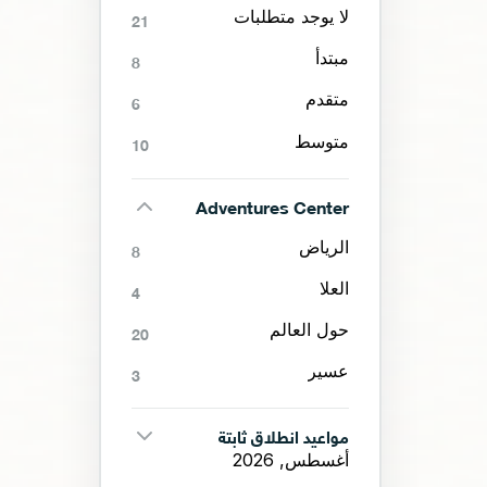
لا يوجد متطلبات
21
مبتدأ
8
متقدم
6
متوسط
10
Adventures Center
الرياض
8
العلا
4
حول العالم
20
عسير
3
مواعيد انطلاق ثابتة
أغسطس, 2026