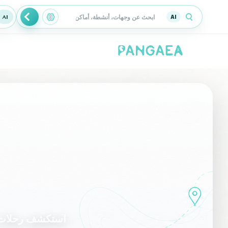
AI
استكشف رحلات PANGAEA المتاحة في Abha واختر التجربة الأقرب لأسلوب