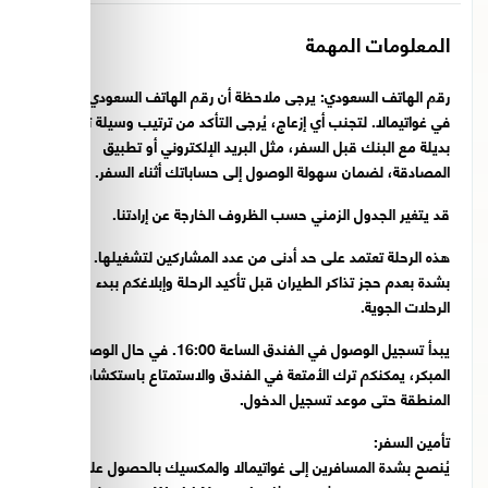
المعلومات المهمة
رقم الهاتف السعودي: يرجى ملاحظة أن رقم الهاتف السعودي لا يعمل
في غواتيمالا. لتجنب أي إزعاج، يُرجى التأكد من ترتيب وسيلة تحقق
بديلة مع البنك قبل السفر، مثل البريد الإلكتروني أو تطبيق
المصادقة، لضمان سهولة الوصول إلى حساباتك أثناء السفر.
قد يتغير الجدول الزمني حسب الظروف الخارجة عن إرادتنا.
هذه الرحلة تعتمد على حد أدنى من عدد المشاركين لتشغيلها. نوصي
بشدة بعدم حجز تذاكر الطيران قبل تأكيد الرحلة وإبلاغكم ببدء حجز
الرحلات الجوية.
يبدأ تسجيل الوصول في الفندق الساعة 16:00. في حال الوصول
المبكر، يمكنكم ترك الأمتعة في الفندق والاستمتاع باستكشاف
المنطقة حتى موعد تسجيل الدخول.
تأمين السفر:
يُنصح بشدة المسافرين إلى غواتيمالا والمكسيك بالحصول على تأمين