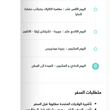
اليوم الثامن عشر :
مغامرة الكاياك وعجائب حضارة
المايا
اليوم التاسع عشر :
ميريدا - تشيتشن إيتزا - كانكون
اليوم العشرون :
جزيرة موخيريس
اليوم الحادي و العشرون :
العودة الى الوطن
متطلبات السفر
تأشيرة الولايات المتحدة مطلوبة قبل السفر
تأمين السفر: إلزامي، ويجب شراؤه قبل الرحلة عبر