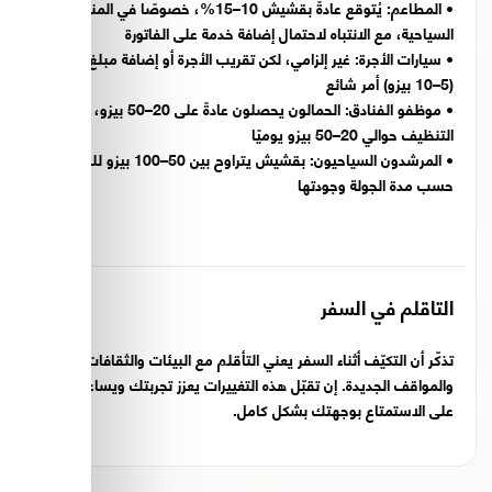
•
المطاعم:
يُتوقع عادةً بقشيش 10–15%، خصوصًا في المناطق
السياحية، مع الانتباه لاحتمال إضافة خدمة على الفاتورة
•
سيارات الأجرة:
غير إلزامي، لكن تقريب الأجرة أو إضافة مبلغ بسيط
(5–10 بيزو) أمر شائع
•
موظفو الفنادق:
الحمالون يحصلون عادةً على 20–50 بيزو، وعمال
التنظيف حوالي 20–50 بيزو يوميًا
•
المرشدون السياحيون:
بقشيش يتراوح بين 50–100 بيزو للشخص
حسب مدة الجولة وجودتها
التاقلم في السفر
تذكّر أن التكيّف أثناء السفر يعني التأقلم مع البيئات والثقافات
والمواقف الجديدة. إن تقبّل هذه التغييرات يعزز تجربتك ويساعدك
على الاستمتاع بوجهتك بشكل كامل.