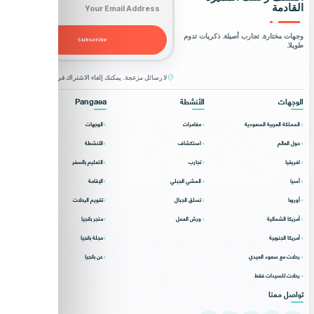
القادمة
وجهات مختارة. تجارب أصيلة. ذكريات تدوم
Subscribe
طويلا.
لا رسائل مزعجة. يمكنك إلغاء الاشتراك في أي وقت.
الوجهات
الأنشطة
Pangaea
المملكة العربية السعودية
مغامرات
الوجهات
حول العالم
استكشاف
الأنشطة
افريقيا
تجارب
التعليم بالسفر
آسيا
المشي الجبلي
الإقامة
أوروبا
تسلق الجبال
تقويم الرحلات
أمريكا الشمالية
ورش العمل
متجر بانجيا
أمريكا الجنوبية
مجلة بانجيا
رحلات مع سعود العيدي
عن بانجيا
رحلات للسيدات فقط
تواصل معنا