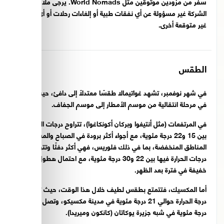
سفر من مزودين موثوقين مثل World Nomads. يرجى ملاحظة أن
الشركة غير مسؤولة عن أي نفقات طبية أو إلغاءات رحلات أو أي ظروف
غير متوقعة أخرى.
الطقس
في شهر نوفمبر، تشهد غواتيمالا طقسًا معتدلًا إلى دافئ، حيث تكون
في مرحلة انتقالية من موسم الأمطار إلى موسم الجفاف.
في المرتفعات (مثل أنتيغوا وبركان أكونكاغوا)، تتراوح درجات الحرارة
بين 15 و22 درجة مئوية، مع أجواء أكثر برودة في الصباح والمساء. أما
المناطق المنخفضة، بما في ذلك فلوريس، فهي أكثر دفئًا وتتراوح
درجات الحرارة فيها بين 22 و30 درجة مئوية، مع احتمال هطول أمطار
خفيفة في فترة بعد الظهر.
أما المكسيك، فتتمتع بطقس لطيف خلال هذا الوقت، حيث تبلغ
درجة الحرارة حوالي 21 درجة مئوية في مدينة مكسيكو، وتصل إلى 29
درجة مئوية في شبه جزيرة يوكاتان (كانكون وميريدا).