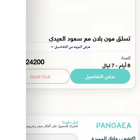
تسلق مون بلان مع سعود العيدي
عرض المزيد من التفاصيل
المدة
24200 SAR
حول العالم
,
رحلات مع سعود العيدي
,
سويسرا
8 أيام - 7 ليالِ
متقدم
عرض التفاصيل
Sold Out
1-6 شخص
ابق ملهما
اشترك للحصول على أفكار سفر وعروض حصرية.
Email address
اكتشف رحلتك المميزة