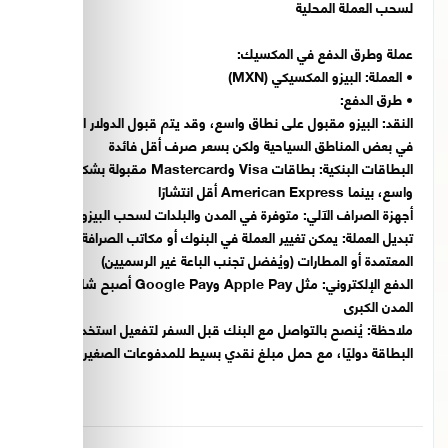
لسحب العملة المحلية
عملة وطرق الدفع في المكسيك:
•
العملة:
البيزو المكسيكي (MXN)
•
طرق الدفع:
النقد:
البيزو مقبول على نطاق واسع، وقد يتم قبول الدولار الأمريكي
في بعض المناطق السياحية ولكن بسعر صرف أقل فائدة
البطاقات البنكية:
بطاقات Visa وMastercard مقبولة بشكل
واسع، بينما American Express أقل انتشارًا
أجهزة الصراف الآلي:
متوفرة في المدن والبلدات لسحب البيزو
تبديل العملة:
يمكن تغيير العملة في البنوك أو مكاتب الصرافة
المعتمدة أو المطارات (ويُفضل تجنب الباعة غير الرسميين)
الدفع الإلكتروني:
مثل Apple Pay وGoogle Pay أصبح شائعًا في
المدن الكبرى
ملاحظة:
يُنصح بالتواصل مع البنك قبل السفر لتفعيل استخدام
البطاقة دوليًا، مع حمل مبلغ نقدي بسيط للمدفوعات الصغيرة.