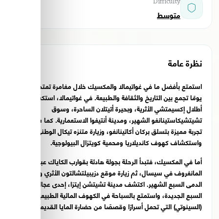
Difficulty
متوسط
نظرة عامة
استمتع بأفضل ما في غواتيمالا والمكسيك خلال مغامرة تمتد لـ21
يومًا تجمع بين التاريخ والثقافة والطبيعة. في غواتيمالا، استكشف
أطلال إكسيمتشي الأثرية، وبحيرة أتيتلان الساحرة، وسوق
تشيتشيكاستينانغو الشهير، ومدينة أنتيغوا الاستعمارية. كما ستخوض
تجربة مميزة بتسلق بركان أكاتينانغو، وزيارة متنزه تيكال الوطني،
واستكشاف كهوف كانديلاريا ومحمية كويتزال البيولوجية.
أما في المكسيك، فتبدأ الرحلة بجولة هادئة بقوارب الكاياك عبر غابات
المانغروف في سيسال، ثم زيارة موقع دزيبيلتشالتون الأثري ومعبد
الدمى السبع الشهير. اكتشف مدينة تشيتشن إيتزا، إحدى عجائب الدنيا
السبع الجديدة، واستمتع بالسباحة في الكهوف المائية الطبيعية
(السينوتي) التي تحمل أسرارًا وقصصًا من حضارة المايا القديمة.