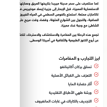
كما ستتعرف على سحر مدينة ميريدا بتاريخها العريق وعمارتها
الاستعمارية المميزة، قبل الإبحار إلى جزيرة إيسلا موخيريس في رحلة
كاتاماران ممتعة. استمتع بالغوص السطحي في المياه الفيروزية
الصافية، والتجول بين الشوارع الملونة، وقضاء وقت مريح على
الشاطئ مع وجبة غداء مميزة.
تجمع هذه الرحلة بين المغامرة والاستكشاف والاسترخاء، لتكشف لك
عن أروع الكنوز الطبيعية والثقافية في أمريكا الوسطى.
ابرز التجارب و المغامرات
تسلق بركان أكاتينانغو
التعرّف على القبائل الأصلية
آثار حضارة المايا
ورشة طهي الأطباق التقليدية
التجديف بالكاياك في غابات المانغروف