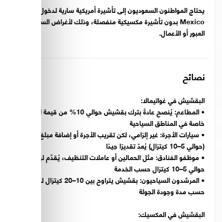
يحتاج المواطنون السعوديون إلى تأشيرة أمريكية سارية لدخول
Mexico بدون تأشيرة مكسيكية منفصلة، وذلك لأغراض السياحة أو
العبور أو الأعمال.
نصائح
البقشيش في غواتيمالا:
•
المطاعم:
يُنصح عادةً بترك بقشيش حوالي 10% من قيمة الفاتورة،
خاصة في المناطق السياحية
•
سيارات الأجرة:
غير إلزامي، لكن تقريب الأجرة أو إضافة مبلغ بسيط
(حوالي 5–10 كيتزال) يُعدّ تقديرًا جيدًا
•
موظفو الفنادق:
مثل الحمالين أو عاملات التنظيف، يُقدَّم لهم
حوالي 5–10 كيتزال حسب الخدمة
•
المرشدون السياحيون:
بقشيش يتراوح بين 10–20 كيتزال للشخص،
حسب مدة وجودة الجولة
البقشيش في المكسيك: