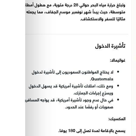
وتبلغ حرارة مياه البحر حوالي 28 درجة مئوية، مع هطول أمطار
متوسطة، حيث يبدأ شهر نوفمبر موسم الجفاف، مما يجعله وقتًا
مثاليًا للسفر والاستكشاف.
تأشيرة الدخول
غواتيمالا:
لا يحتاج المواطنون السعوديون إلى تأشيرة لدخول
Guatemala.
ومع ذلك، امتلاك تأشيرة أمريكية قد يسهل الدخول
ويسرّع إجراءات الجمارك.
في حال عدم وجود تأشيرة أمريكية، قد يواجه المسافرون
صعوبات أو رفضًا عند الحدود.
المكسيك:
يسمح بالإقامة لمدة تصل إلى 180 يومًا.