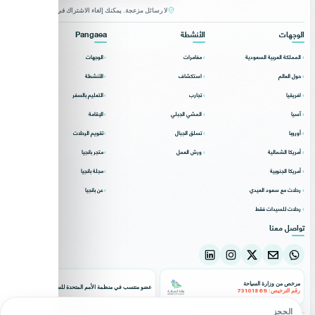
لا رسائل مزعجة. يمكنك إلغاء الاشتراك في أي وقت.
الوجهات
الأنشطة
Pangaea
المملكة العربية السعودية
مغامرات
الوجهات
حول العالم
استكشاف
الأنشطة
افريقيا
تجارب
التعليم بالسفر
آسيا
المشي الجبلي
الإقامة
أوروبا
تسلق الجبال
تقويم الرحلات
أمريكا الشمالية
ورش العمل
متجر بانجيا
أمريكا الجنوبية
مجلة بانجيا
رحلات مع سعود العيدي
عن بانجيا
رحلات للسيدات فقط
تواصل معنا
مرخص من وزارة السياحة
عضو منتسب في منظمة الأمم المتحدة للسياحة
رقم الترخيص: 73101869
الحجز