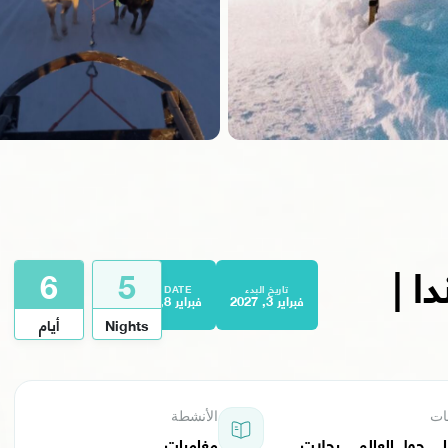
ا |
6
5
تاريخ البدء
END DATE
فبراير 3, 2027
فبراير 8, 2027
Nights
أيام
ات
الأنشطة
,
حول العالم
,
رحلات
مغامرات