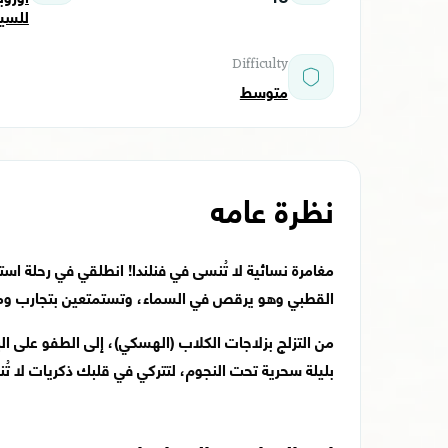
للسي
Difficulty
متوسط
نظرة عامه
مغامرة نسائية لا تُنسى في فنلندا! انطلقي في رحلة ا
القطبي وهو يرقص في السماء، وتستمتعين بتجارب ومغا
من التزلج بزلاجات الكلاب (الهسكي)، إلى الطفو على الب
بليلة سحرية تحت النجوم، لتتركي في قلبك ذكريات لا تُ