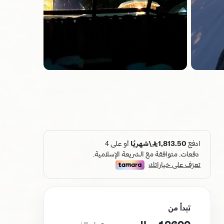
تبدأ من
/ بالغ